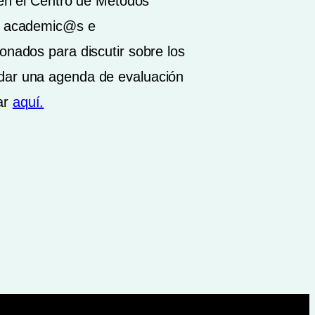
k en el Centro de Métodos
os academic@s e
onados para discutir sobre los
idar una agenda de evaluación
ar
aquí.