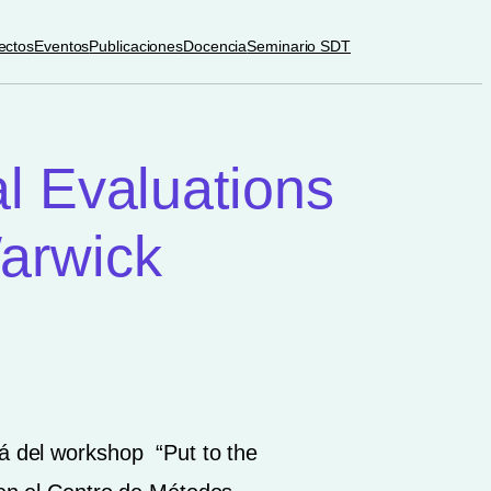
ectos
Eventos
Publicaciones
Docencia
Seminario SDT
al Evaluations
Warwick
ará del workshop “Put to the