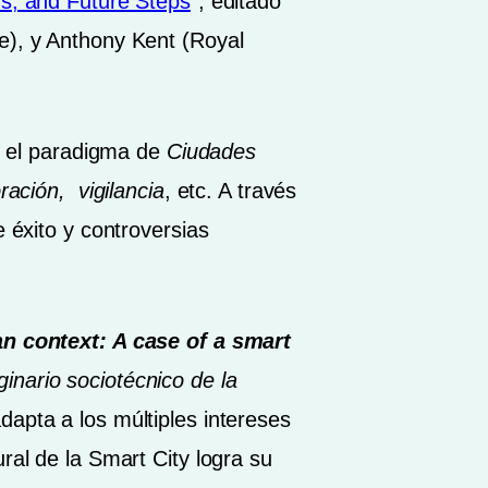
ds, and Future Steps
”, editado
e), y Anthony Kent (Royal
re el paradigma de
Ciudades
ración, vigilancia
, etc. A través
e éxito y controversias
an context: A case of a smart
ginario sociotécnico de la
dapta a los múltiples intereses
ral de la Smart City logra su