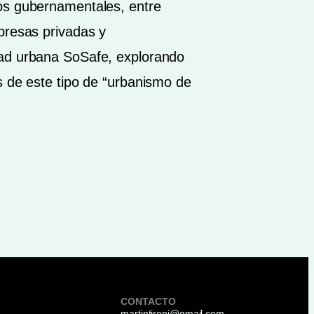
tos gubernamentales, entre
presas privadas y
dad urbana SoSafe, explorando
s de este tipo de “urbanismo de
CONTACTO
martintironi@gmail.com