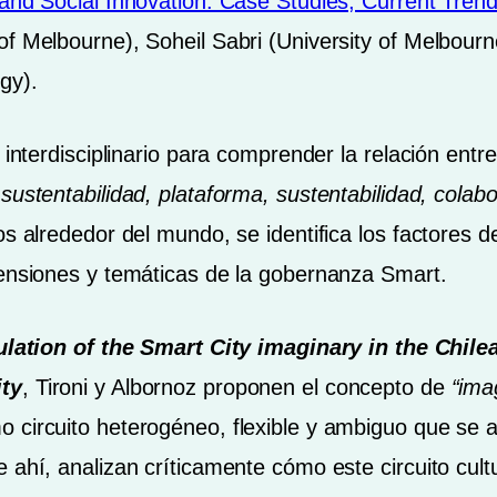
 and Social Innovation: Case Studies, Current Tren
of Melbourne), Soheil Sabri (University of Melbourn
gy).
o interdisciplinario para comprender la relación ent
e
sustentabilidad, plataforma, sustentabilidad, colabo
os alrededor del mundo, se identifica los factores d
mensiones y temáticas de la gobernanza Smart.
ulation of the Smart City imaginary in the Chile
ity
, Tironi y Albornoz proponen el concepto de
“ima
o circuito heterogéneo, flexible y ambiguo que se a
 ahí, analizan críticamente cómo este circuito cultu