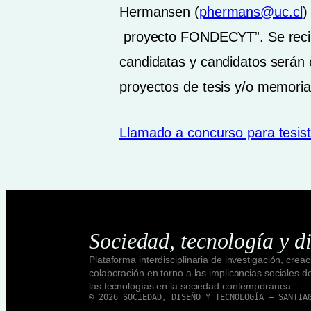
Hermansen (
phermans@uc.cl
)
proyecto FONDECYT”. Se recib
candidatas y candidatos serán 
proyectos de tesis y/o memoria
Llamado a concurso para tesis
Sociedad, tecnología y d
Plataforma interdisciplinaria de investigación, creac
colaboración en torno a las implicancias sociales d
las tecnologías en la sociedad contemporánea.
© 2026 SOCIEDAD, DISEÑO Y TECNOLOGÍA — SANTIA