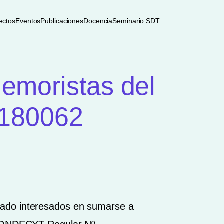
ectos
Eventos
Publicaciones
Docencia
Seminario SDT
Memoristas del
180062
rado interesados en sumarse a