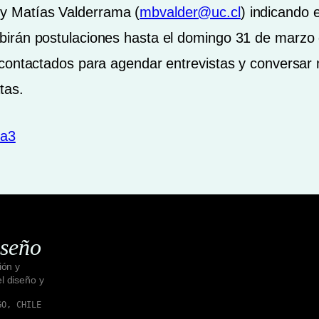
 y Matías Valderrama (
mbvalder@uc.cl
) indicando 
irán postulaciones hasta el domingo 31 de marzo 
contactados para agendar entrevistas y conversar
tas.
ta3
iseño
ión y
el diseño y
GO, CHILE