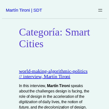
Saltar
Martín Tironi | SDT
al
contenido
Categoría:
Smart
Cities
world-making-algorithmic-politics
// interview, Martín Tironi
In this interview,
Martín Tironi
speaks
about the challenges design is facing, the
role of design in the acceleration of the
digitization
of daily lives, the notion of
future
, and
the decolonization
of design.